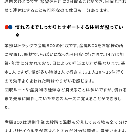
理由のひとつです。希望休を月に2日取ることができ、日曜と合わ
せて連休にすることも可能なので休日も十分あります。
慣れるまでしっかりとサポートする体制が整ってい
る
業務はトラックで産廃BOXの回収です。産廃BOXをお客様の所
に設置し、廃材でいっぱいになったら回収に行きます。回収は加
賀・能登に分かれており、日によって担当エリアが異なります。基
本1人ですが、量が多い時は2人で行きます。１人10～15件行く
ので効率よくまわれた時はやりがいを感じます。
回収ルートや産廃物の種類など覚えることは多いですが、慣れる
まで先輩に同伴していただきスムーズに覚えることができまし
た。
産廃BOXは選別作業の段階で混載も分別してある物も全て分け
ます。リサイクル率が高まるとそれだけ地球環境に貢献できます。