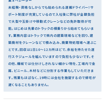
業オペレーター
未経験・資格なしからでも始められる運搬ドライバー！サ
ポート制度が充実しているので入社後に弊社が全額負担
で大型や玉掛けや移動式クレーンなどの免許取得が可
能。はじめは先輩のトラックの横乗りから始めてもらいま
す。業務内容はトラックで県内の建築現場などを回り、建
築廃材をクレーンなどで積み込み、廃棄物処理場へ運ぶこ
とです。回収は1日10～12カ所ほどで、余裕を持たせた運
行スケジュールを組んでいますので負担も少ないです。そ
の他､機械では仕分けしきれない細かい物を､工場内で金
属､ビニール､木材などに分別する作業もしていただきま
す｡残業もほぼなく、19時には会社を施錠するので帰宅が
遅くなることもありません。